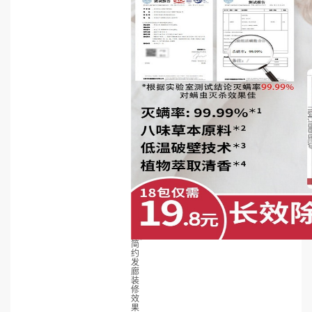
简
约
发
廊
装
修
效
果