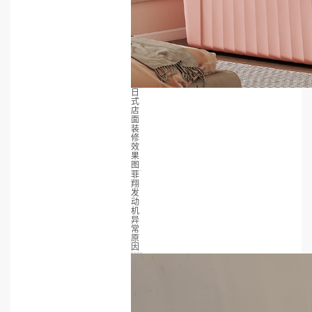
日
式
店
面
装
修
效
果
图
菲
翔
发
动
机
异
常
原
因