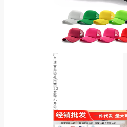
6
月
适
合
办
婚
礼
雨
燕
1.3
发
动
机
寿
命