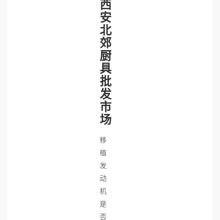
西
安
北
郊
厨
具
批
发
市
场
移
植
发
动
机
是
否