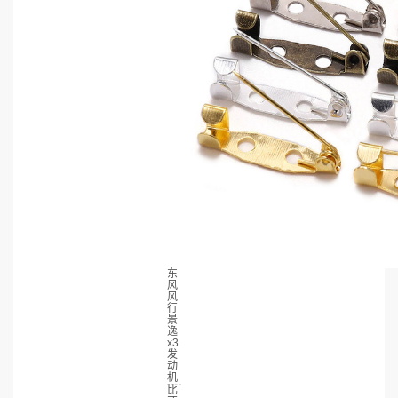
东
风
风
行
景
逸
x3
发
动
机
比