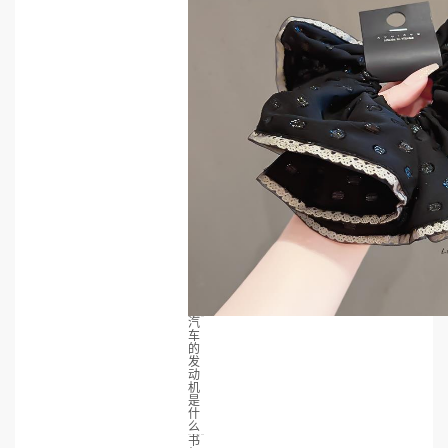
汽
车
的
发
动
机
是
什
么
书