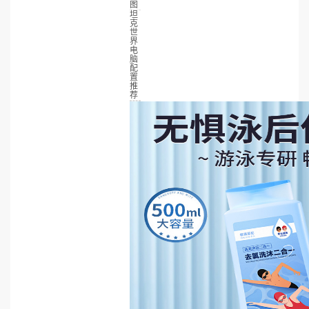
图
坦
克
世
界
电
脑
配
置
推
荐