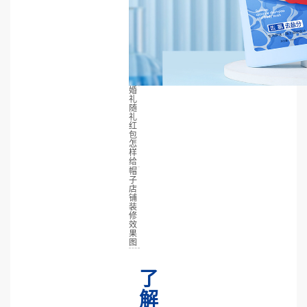
婚
礼
随
礼
红
包
怎
样
给
帽
子
店
铺
装
修
效
果
图
了
解