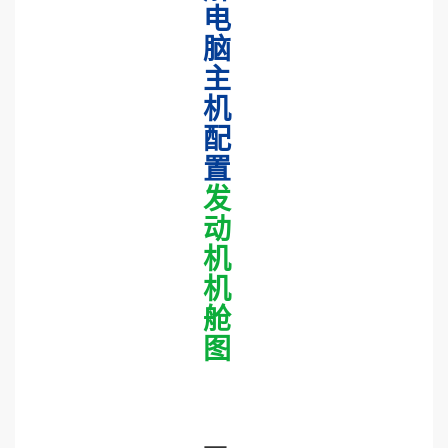
电
脑
主
机
配
置
发
动
机
机
舱
图