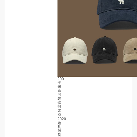
200
平
米
跃
层
装
修
效
果
图
2020
婚
礼
限
制