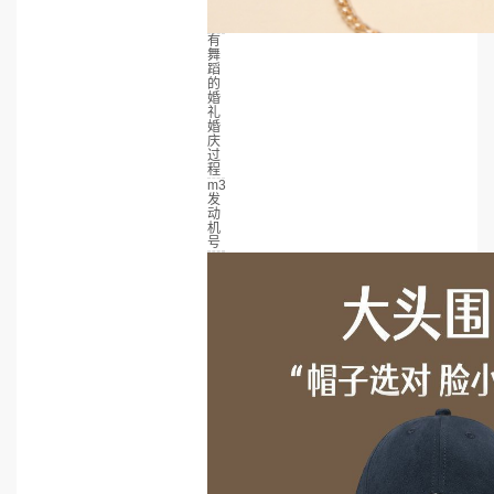
有
舞
蹈
的
婚
礼
婚
庆
过
程
m3
发
动
机
号