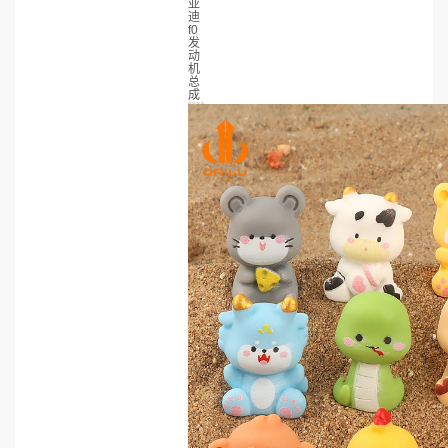
亚
迪
f0
发
动
机
总
成