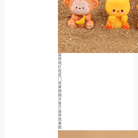
装
修
用
红
色
房
门
效
果
图
隔
开
客
厅
装
修
效
果
图